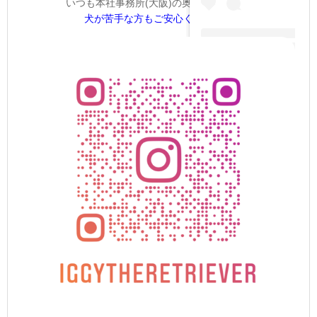
いつも本社事務所(大阪)の奥にいるので、
犬が苦手な方もご安心ください。
＊(@iggytheretri